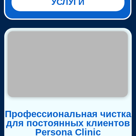
PRO.ГИГИЕНА для
первичных пациентов
Persona Clinic
Полная гигиена полости рта с
применением AirFlow и
дополнительным уходом, для
закрепления визуального
результата
за 4000
Для лиц старше 18 лет.
Заявка на
звонок/
Мы
позаботимся