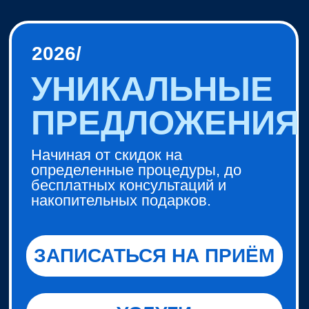
Профессиональная чистка
для постоянных клиентов
Persona Clinic
Регулярный уход за полостью рта,
с применением AirFlow,
полировкой зубов и
фторированием по спец.
предложению
за 5500
Для лиц старше 18 лет.