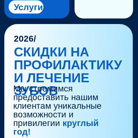
ПРОФИЛАКТИКУ
И ЛЕЧЕНИЕ
ЗУБОВ
Мы стремимся
предоставить нашим
клиентам уникальные
возможности и
привилегии
круглый
год!
Спец.предложение!
PRO.ГИГИЕНА
ЛИСТАЙ
НИЖЕ